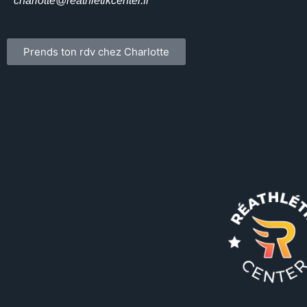
charlotte@reathletikcenter.fr
Prends ton rdv chez Charlotte