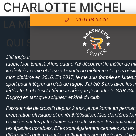
CHARLOTTE MICHEL
06 01 04 54 26
LA MÉTHODE MICHEL
QUI SUIS-JE ?
J’ai toujours eu beaucoup d’appétence pour le sport (crossfi
rugby, foot, tennis). Alors quand j’ai découvert le métier de 
kinésithérapeute et l’aspect sportif du métier je n’ai pas hésit
mon diplôme en 2016. En 2017, je me suis formée en kinési
sport pour intégrer un club de rugby. J’ai été 3 ans avec les
fédérale 1, et c’est la 3
ème
année que j’encadre le SAR (Str
Rugby) en tant que soigneur et kiné du club.
Passionnée de crossfit depuis 2 ans, je me forme en perma
préparation physique et en réathlétisation. Mes dernières fo
centrées sur les pathologies du sportif comme les commotion
les épaules instables. Elles sont également centrées sur les
différentiels notamment les pathologies neurologiques et vas