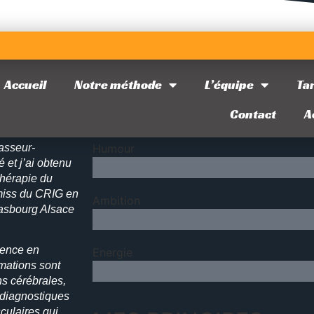
Accueil
Notre méthode
L’équipe
Tar
Motivation
Contact
A
t, badminton,
masseur-
Humour
é et j’ai obtenu
thérapie du
 miss du CRIG en
Ambition
asbourg Alsace
nence en
Energie
rmations sont
s cérébrales,
 diagnostiques
culaires qui