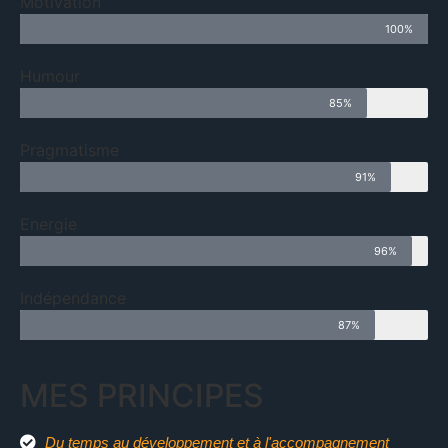
Motivation
100%
Humour
85%
Pragmatisme
91%
Energie
96%
Indépendance
87%
MES PRINCIPES
Du temps au développement et à l'accompagnement