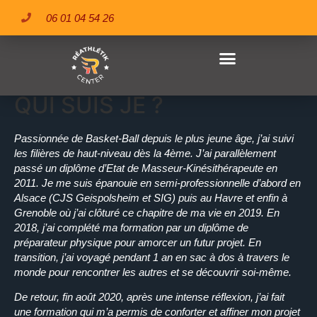
Besoin de motivation ? Éloïse va t'en
06 01 04 54 26
donner plus qu'il n'en faut !
LA methode Chapays
REATHLEFIT CENTER
QUI SUIS JE ?
Passionnée de Basket-Ball depuis le plus jeune âge, j’ai suivi
les filières de haut-niveau dès la 4ème. J’ai parallèlement
passé un diplôme d’Etat de Masseur-Kinésithérapeute en
2011. Je me suis épanouie en semi-professionnelle d’abord en
Alsace (CJS Geispolsheim et SIG) puis au Havre et enfin à
Grenoble où j’ai clôturé ce chapitre de ma vie en 2019. En
2018, j’ai complété ma formation par un diplôme de
préparateur physique pour amorcer un futur projet. En
transition, j’ai voyagé pendant 1 an en sac à dos à travers le
monde pour rencontrer les autres et se découvrir soi-même.
De retour, fin août 2020, après une intense réflexion, j’ai fait
une formation qui m’a permis de conforter et affiner mon projet