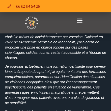
LA MÉTHODE COMPOS
06 01 04 54 26
QUI SUIS-JE ?
Passionné par la médecine, le sport et le contact humain, j’ai
REATHLEFIT CENTER
choisi le métier de kinésithérapeute par vocation. Diplômé en
2022 de l’Académie Médicale de Mannheim, j’ai à cœur de
proposer une prise en charge fondée sur des bases
scientifiques solides, tout en restant accessible et à l’écoute de
chacun.
Je poursuis actuellement une formation certifiante pour devenir
kinésithérapeute du sport et j’ai également suivi des formations
complémentaires, notamment sur l’identification des situations
de violences conjugales ainsi que sur l’accompagnement
psychosocial des patients en situation de vulnérabilité. Ces
apprentissages enrichissent ma pratique et me permettent
d’accompagner mes patients avec encore plus de justesse et
de sensibilité.